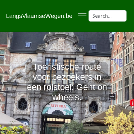
LangsVlaamseWegen.be
Toeristische route
voor bezoekers in
een rolstoel: Gent on
wheels.