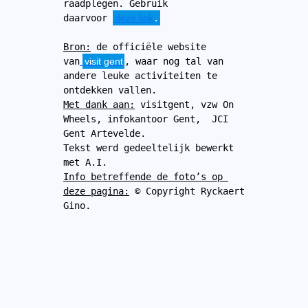
raadplegen. Gebruik 
daarvoor 
deze link
.
Bron:
 de officiële website 
van
visit gent
, waar nog tal van 
andere leuke activiteiten te 
ontdekken vallen.
Met dank aan:
 visitgent, vzw On 
Wheels, infokantoor Gent,  JCI 
Gent Artevelde.
Tekst werd gedeeltelijk bewerkt 
met A.I.
Info betreffende de foto’s op 
deze pagina:
 © Copyright Ryckaert 
Gino.