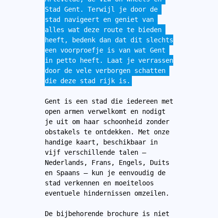
Stad Gent. Terwijl je door de 
stad navigeert en geniet van 
alles wat deze route te bieden 
heeft, bedenk dan dat dit slechts 
een voorproefje is van wat Gent 
in petto heeft. Laat je verrassen 
door de vele verborgen schatten 
die deze stad rijk is.
Gent is een stad die iedereen met 
open armen verwelkomt en nodigt 
je uit om haar schoonheid zonder 
obstakels te ontdekken. Met onze 
handige kaart, beschikbaar in 
vijf verschillende talen – 
Nederlands, Frans, Engels, Duits 
en Spaans – kun je eenvoudig de 
stad verkennen en moeiteloos 
eventuele hindernissen omzeilen.
De bijbehorende brochure is niet 