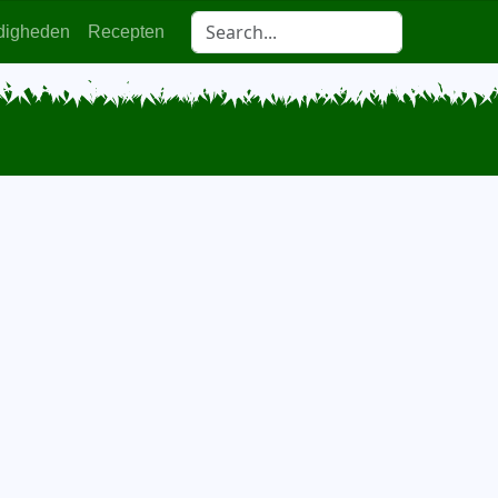
digheden
Recepten