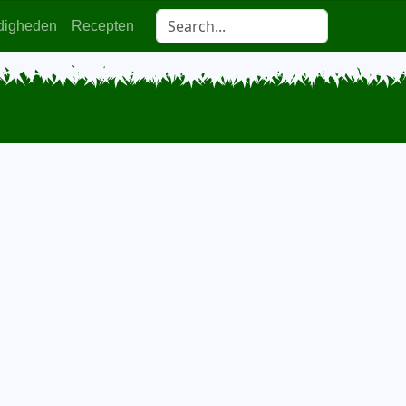
digheden
Recepten