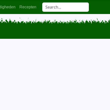
digheden
Recepten