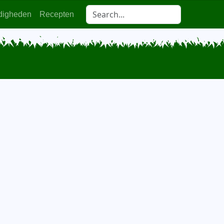
digheden
Recepten