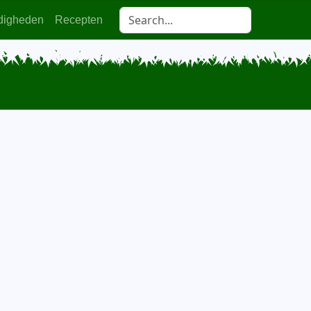
digheden
Recepten