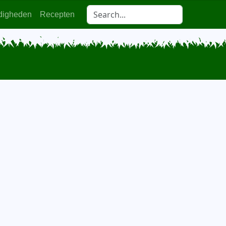
digheden
Recepten