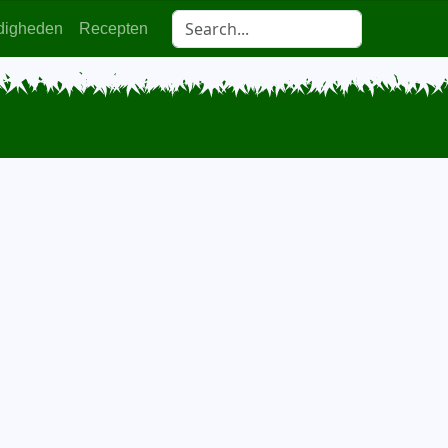
digheden
Recepten