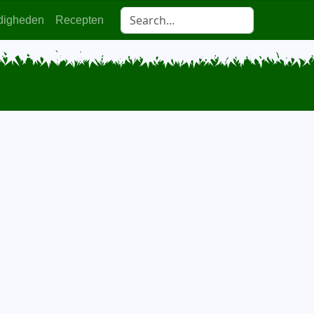
digheden
Recepten