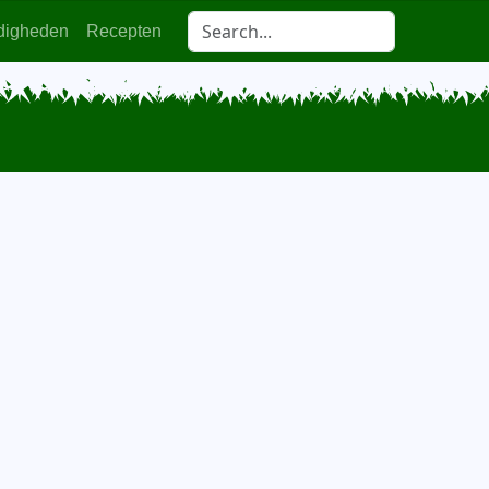
digheden
Recepten