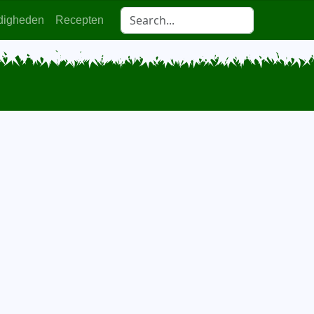
digheden
Recepten