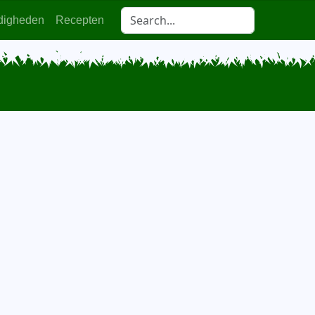
digheden
Recepten