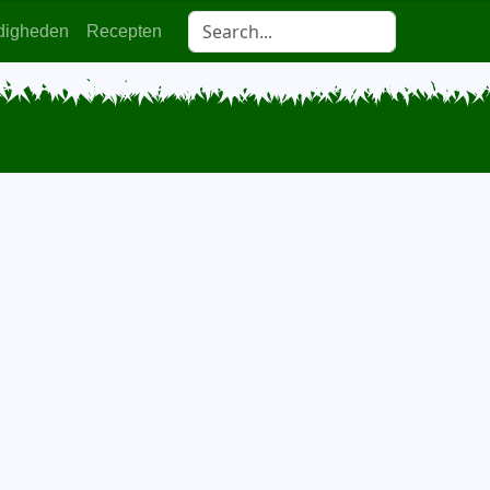
digheden
Recepten