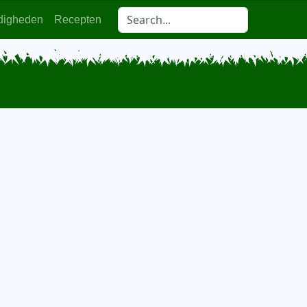
digheden
Recepten