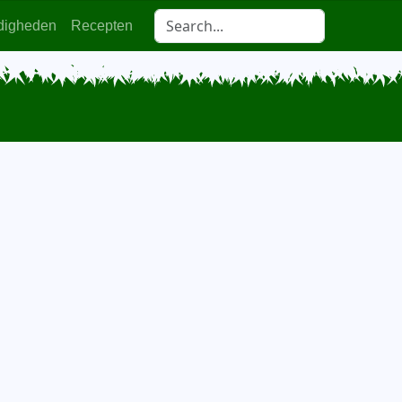
digheden
Recepten