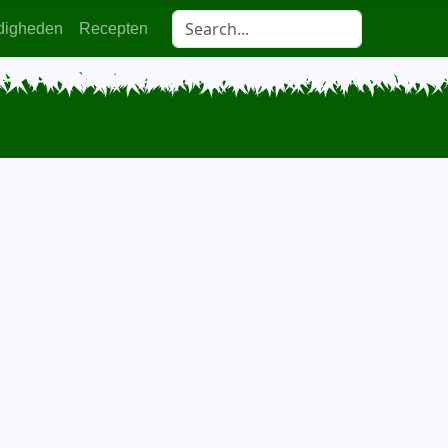
digheden
Recepten