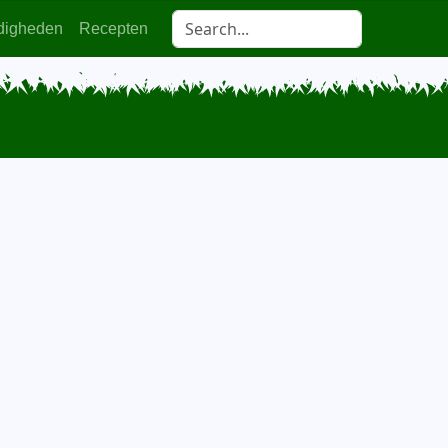
digheden
Recepten