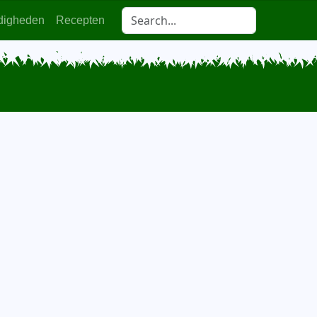
digheden
Recepten