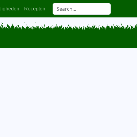
digheden
Recepten