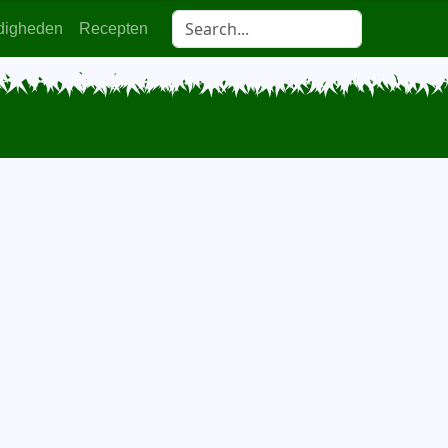
digheden
Recepten