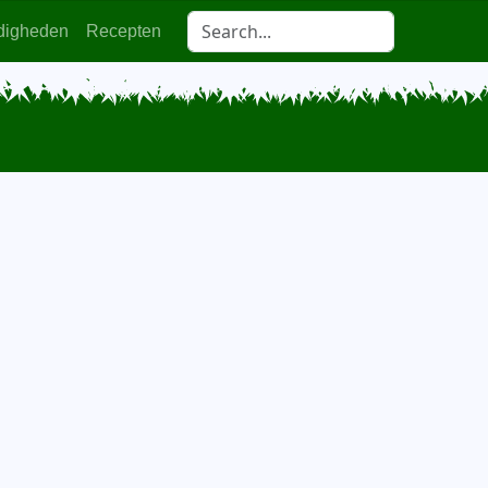
digheden
Recepten