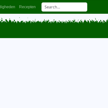
digheden
Recepten