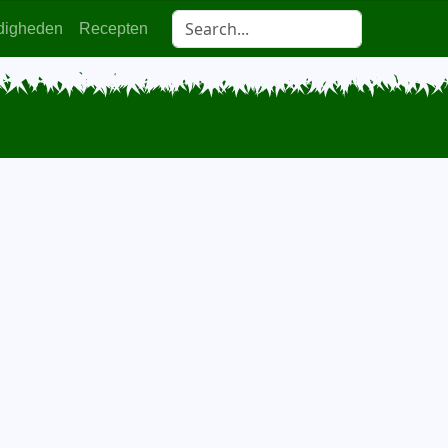
digheden
Recepten