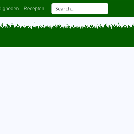
digheden
Recepten