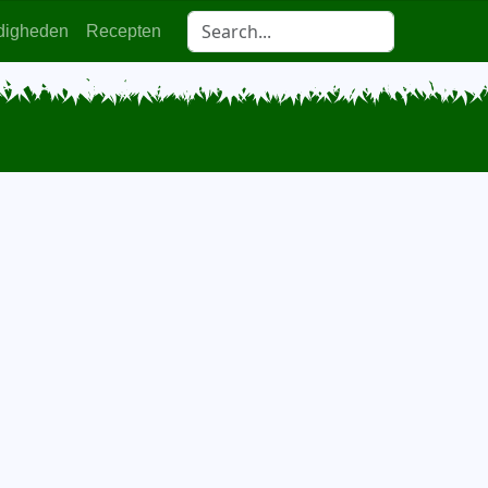
digheden
Recepten