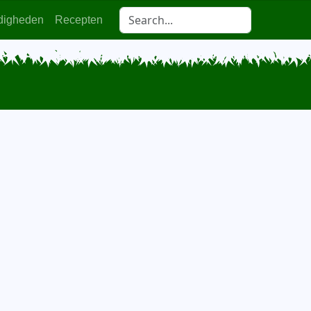
digheden
Recepten