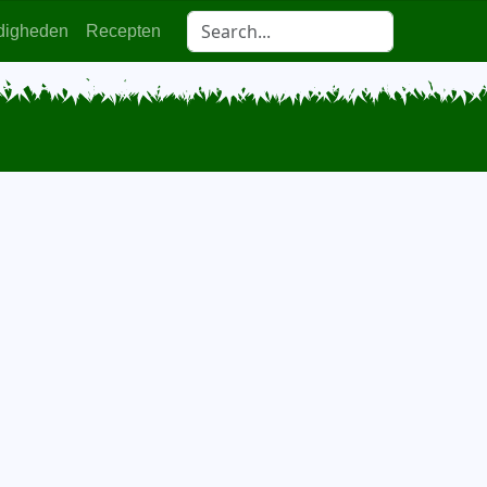
digheden
Recepten