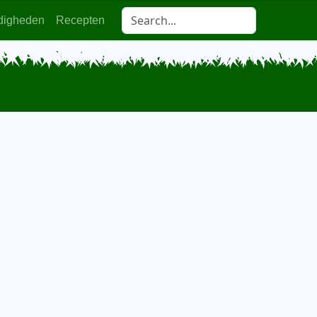
digheden
Recepten