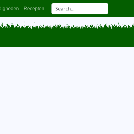
digheden
Recepten