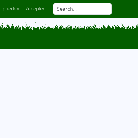
digheden
Recepten