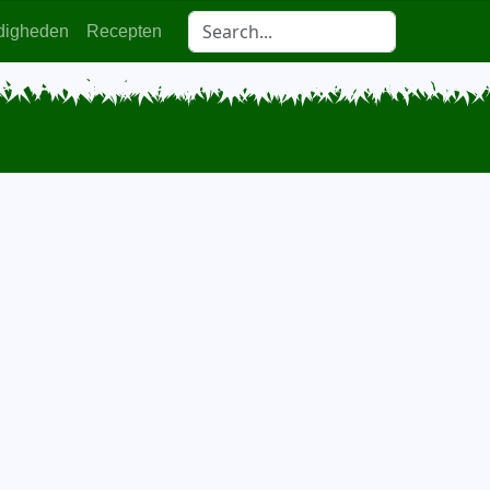
digheden
Recepten