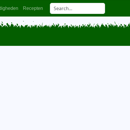
digheden
Recepten