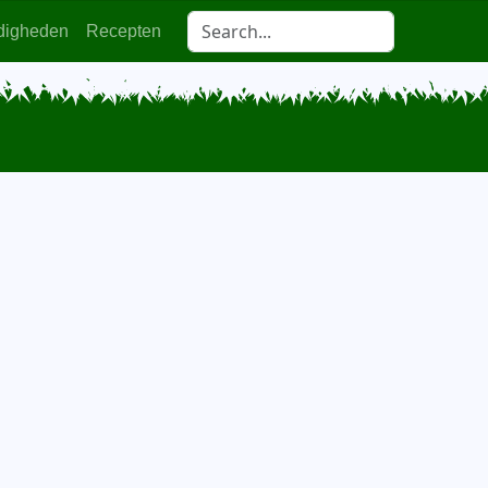
digheden
Recepten