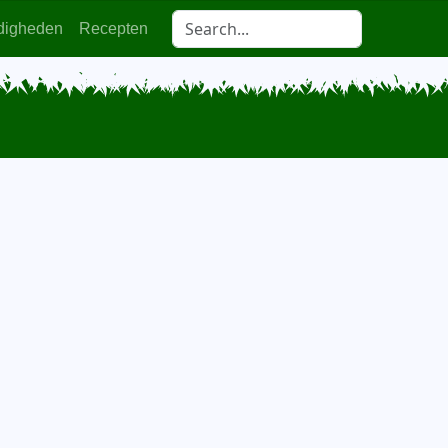
digheden
Recepten