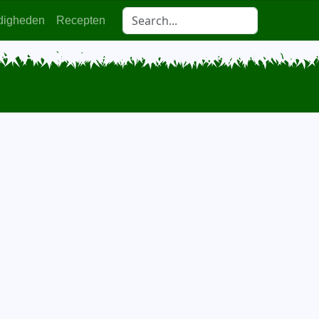
digheden
Recepten