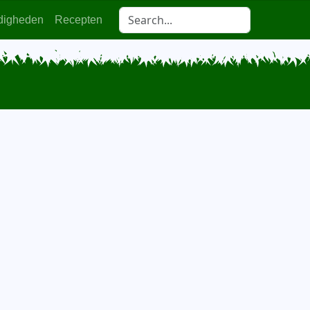
digheden
Recepten