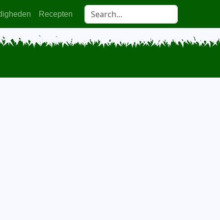
digheden
Recepten