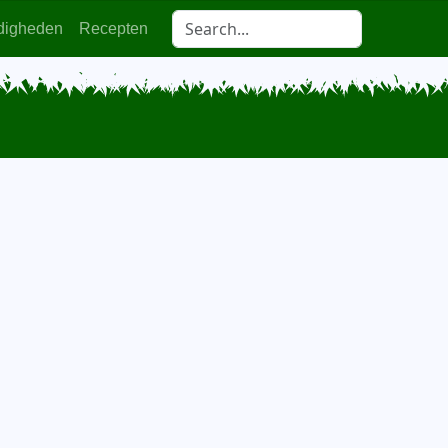
digheden
Recepten