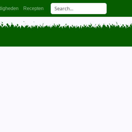
digheden
Recepten