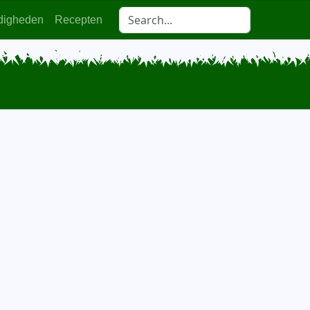
digheden
Recepten