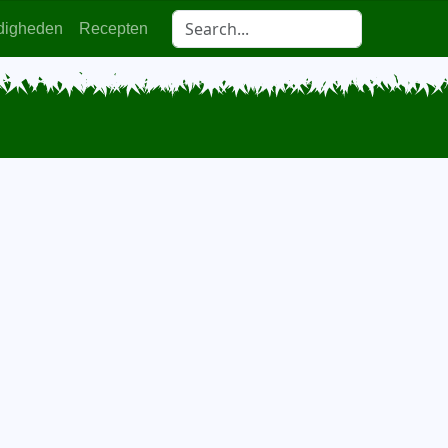
digheden
Recepten