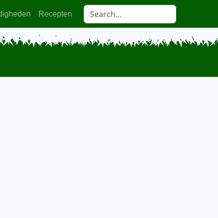
digheden
Recepten