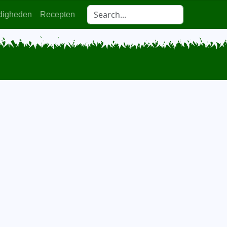
digheden
Recepten