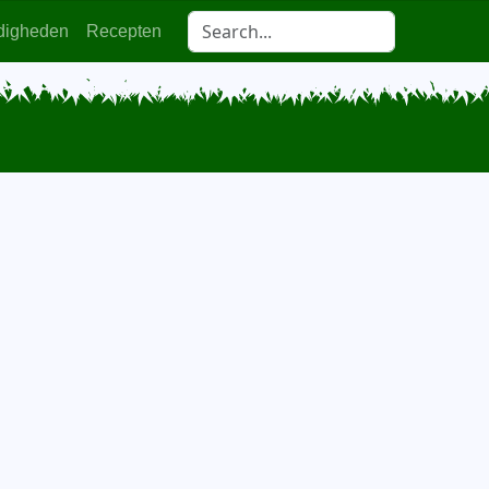
digheden
Recepten