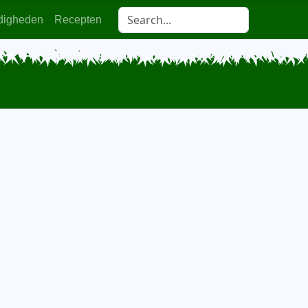
digheden
Recepten