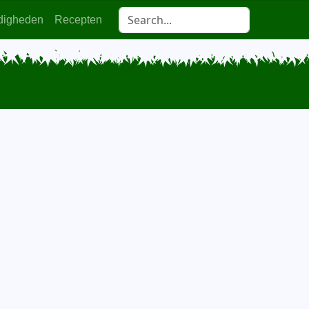
digheden
Recepten