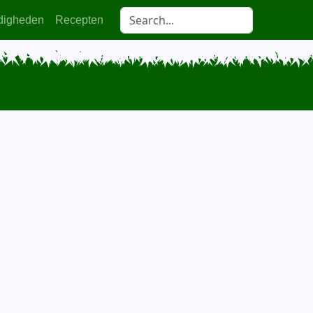
digheden
Recepten