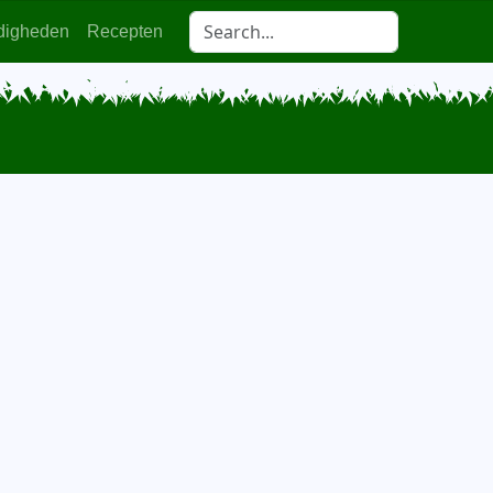
digheden
Recepten