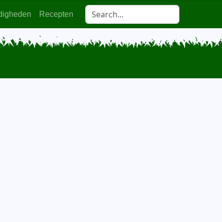
digheden
Recepten