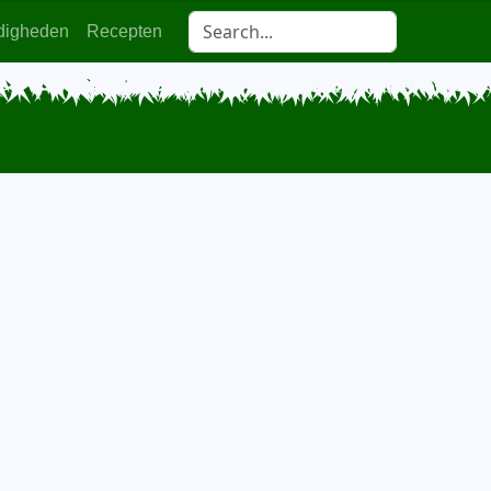
digheden
Recepten